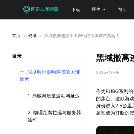
下载
硬件
帮助
首页
资讯
黑域撤离连接不上网络的深度解决指南！
黑域撤离
目录
一. 深度解析影响连接的关键
2025-12-09
因素
作为PUBG系列
1. 局域网质量波动与延迟
的焦点。这款游戏
身份进入2.5公
2. 物理距离拉远与服务器
题却成为打断沉
延时