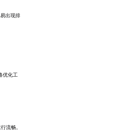
极易出现排
络优化工
。
运行流畅。