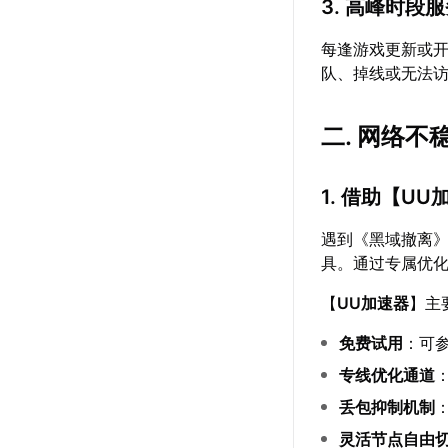
3. 高峰时段
每逢游戏更新或
队、掉线或无法
二. 网络
1. 借助【
UU
遇到《黑域撤离
具。通过专属优
【
UU加速器
】主
免费试用
：可
专线优化通道
丢包抑制机制
灵活节点自由