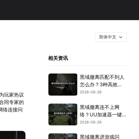
简体中文
相关资讯
黑域撤离匹配不到人
怎么办？3种高效解
决方法汇总！
2026-06-26
为玩家热议
合同专家的
黑域撤离连不上网
网络连接问
络？UU加速器一键
解决网络卡顿问题！
2026-06-26
黑域撤离进游戏闪