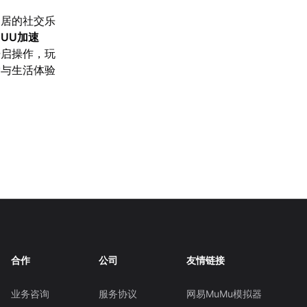
同居的社交乐
【
UU加速
开启操作，玩
索与生活体验
合作
公司
友情链接
业务咨询
服务协议
网易MuMu模拟器