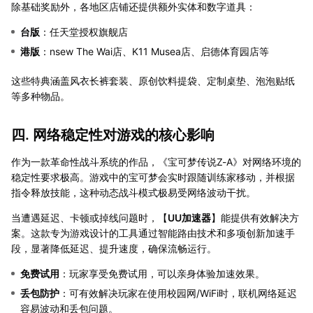
除基础奖励外，各地区店铺还提供额外实体和数字道具：
台版
：任天堂授权旗舰店
港版
：nsew The Wai店、K11 Musea店、启德体育园店等
这些特典涵盖风衣长裤套装、原创饮料提袋、定制桌垫、泡泡贴纸
等多种物品。
四. 网络稳定性对游戏的核心影响
作为一款革命性战斗系统的作品，《宝可梦传说Z-A》对网络环境的
稳定性要求极高。游戏中的宝可梦会实时跟随训练家移动，并根据
指令释放技能，这种动态战斗模式极易受网络波动干扰。
当遭遇延迟、卡顿或掉线问题时，【
UU加速器
】能提供有效解决方
案。这款专为游戏设计的工具通过智能路由技术和多项创新加速手
段，显著降低延迟、提升速度，确保流畅运行。
免费试用
：玩家享受免费试用，可以亲身体验加速效果。
丢包防护
：可有效解决玩家在使用校园网/WiFi时，联机网络延迟
容易波动和丢包问题。