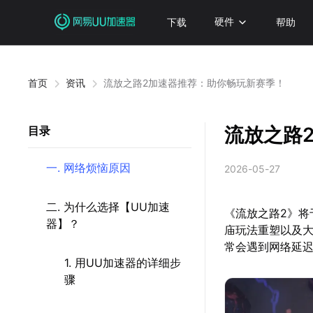
下载
硬件
帮助
首页
资讯
流放之路2加速器推荐：助你畅玩新赛季！
流放之路
目录
一. 网络烦恼原因
2026-05-27
二. 为什么选择【UU加速
《流放之路2》将
器】？
庙玩法重塑以及
常会遇到网络延
1. 用UU加速器的详细步
骤