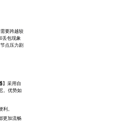
号需要跨越较
和丢包现象
由节点压力剧
器
】采用自
迟。优势如
便利。
都更加流畅