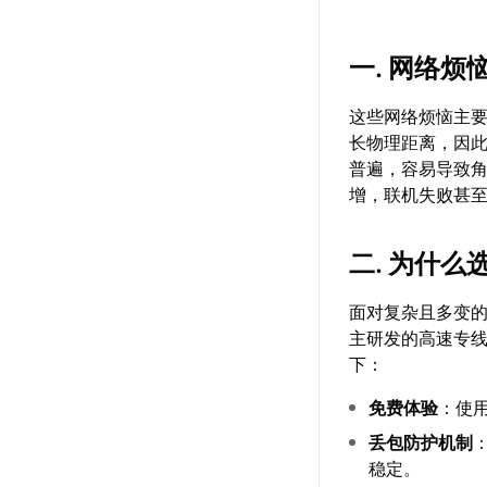
一. 网络烦
这些网络烦恼主
长物理距离，因此
普遍，容易导致
增，联机失败甚
二. 为什么
面对复杂且多变
主研发的高速专
下：
免费体验
：使
丢包防护机制
稳定。