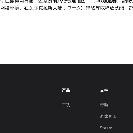
鲁伊巨熊勇闯神庙，还是扮演武僧极速推图，【
UU加速器
】都能
的网络环境。在瓦尔克拉斯大陆，每一次冲锋陷阵或释放技能，
产品
支持
下载
帮助
游戏资讯
Steam