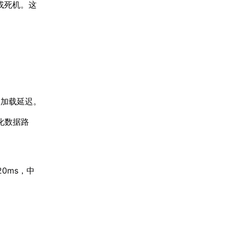
或死机。这
和加载延迟。
化数据路
0ms，中