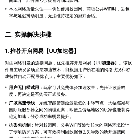
间飙升，部分账号会被暂时踢出队列。
本地网络质量欠佳——例如使用校园网、商场公共WiFi时，丢包
率与延迟抖动明显，无法维持稳定的游戏会话。
二. 实操解决步骤
1. 推荐开启网易【
UU加速器
】
对由网络引发的连接问题，优先推荐开启网易【
UU加速器
】。该软
件自主研发多项底层加速技术，能根据用户所在地的网络状况和游
戏特性自动匹配最优节点，主要优势如下：
用户无门槛试用
：玩家可以免费体验加速效果，先验证改善幅
度，再决定是否购买正式服务。
广域高速专线
：系统智能筛选延迟最低的中转节点，大幅缩减与
国际服服务器之间的物理距离，即便是偏远地区的玩家也能获得
稳定加速，登录成功率明显提升。
抗丢包机制
：针对校园网、公共WiFi等波动较大的网络环境设计
了专项防护方案，可有效抑制因数据包丢失导致的断开连接问