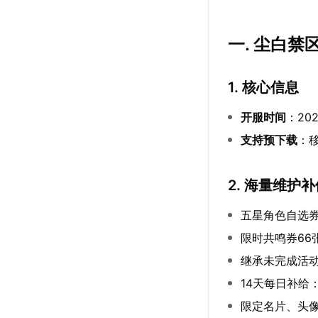
一. 尘白
1. 核心信息
开服时间
：20
支持预下载
：移
2. 海量维护
五星角色自选券
限时共鸣券66
继承未完成活
14天每日补给
限定名片、头