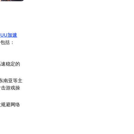
【
UU加速
势包括：
。
高速稳定的
东南亚等主
射击游戏操
效规避网络