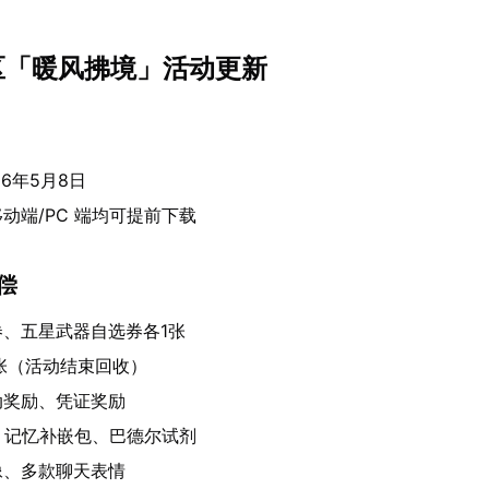
禁区「暖风拂境」活动更新
26年5月8日
动端/PC 端均可提前下载
补偿
、五星武器自选券各1张
张（活动结束回收）
动奖励、凭证奖励
：记忆补嵌包、巴德尔试剂
像、多款聊天表情