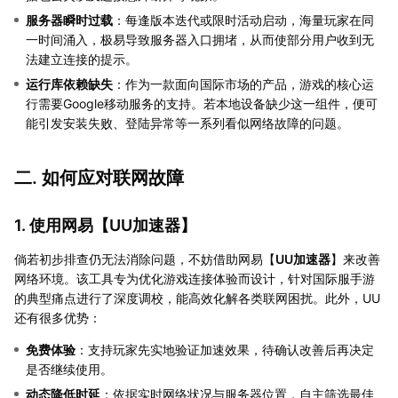
服务器瞬时过载
：每逢版本迭代或限时活动启动，海量玩家在同
一时间涌入，极易导致服务器入口拥堵，从而使部分用户收到无
法建立连接的提示。
运行库依赖缺失
：作为一款面向国际市场的产品，游戏的核心运
行需要Google移动服务的支持。若本地设备缺少这一组件，便可
能引发安装失败、登陆异常等一系列看似网络故障的问题。
二. 如何应对联网故障
1. 使用网易【
UU加速器
】
倘若初步排查仍无法消除问题，不妨借助网易【
UU加速器
】来改善
网络环境。该工具专为优化游戏连接体验而设计，针对国际服手游
的典型痛点进行了深度调校，能高效化解各类联网困扰。此外，UU
还有很多优势：
免费体验
：支持玩家先实地验证加速效果，待确认改善后再决定
是否继续使用。
动态降低时延
：依据实时网络状况与服务器位置，自主筛选最佳