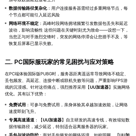
数据传输路径复杂化
：用户连接服务器需经过多重网络节点，每
个节点都可能引入延迟风险
网络环境不稳定
：高峰时段网络拥堵频繁引发数据包丢失和延迟
波动，影响流畅性 这些问题在关键时刻尤为致命——设想一下，
当您正与对手激烈交锋时，突发的网络停滞会让您措手不及，等
恢复后屏幕已显示失败。
二. PC国际服玩家的常见困扰与应对策略
在PC端体验国际版PUBG时，服务器距离遥远常导致网络不稳定、
丢包频发、高延迟、连接中断或联机失败等问题，严重影响FPS游
戏的沉浸感。针对这些痛点，强烈推荐采用【
UU加速器
】实施网络
优化。其有以下优势：
免费试用
：可参与免费试用，亲身体验其卓越加速效能，让网络
速度即刻飞升。
专属高速通道
：【
UU加速器
】自主研发的高速专线，有效缩短数
据传输路径，减少延迟，特别适合远离服务器的玩家。
丢包与波动防护
：面对丢包频发的网络环境，如校园网，【
UU加