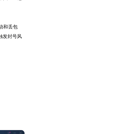
动和丢包
触发封号风