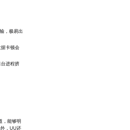
传输，极易出
。
数据卡顿会
后台进程挤
道，能够明
外，UU还