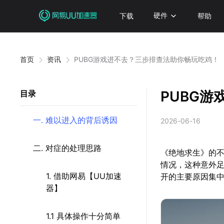
下载
硬件
帮助
首页
资讯
PUBG游戏进不去？三步排查法助你畅玩吃鸡！
PUBG
目录
一. 难以进入的背后诱因
2026-06-16
二. 对症的处理思路
《绝地求生》的
情况，这种意外足
1. 借助网易【UU加速
开的主要原因集
器】
1.1 具体操作十分简单