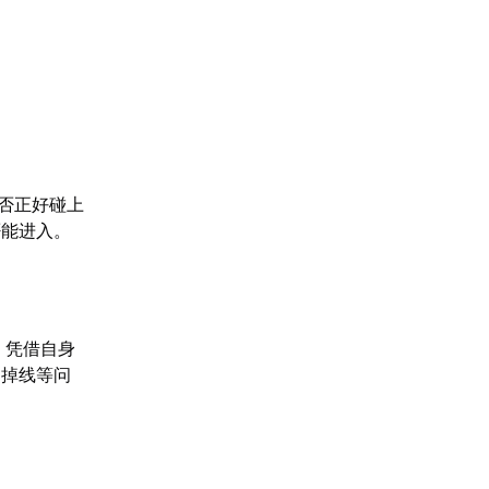
否正好碰上
否能进入。
】凭借自身
途掉线等问