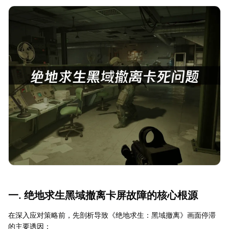
一. 绝地求生黑域撤离卡屏故障的核心根源
在深入应对策略前，先剖析导致《绝地求生：黑域撤离》画面停滞
的主要诱因：