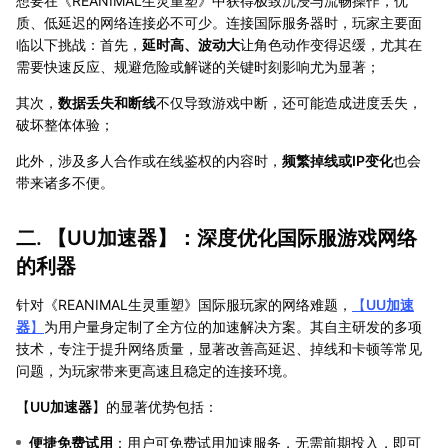
想要在《REANIMAL生灵重塑》中获得极致沉浸与流畅操作，优
质、低延迟的网络连接必不可少。连接国际服务器时，玩家主要面
临以下挑战：首先，
延时高、波动大
让角色动作变得迟缓，尤其在
需要快速反应、规避危险或解谜的关键时刻影响尤为显著；
其次，
数据丢失和断线
不仅导致游戏中断，还可能造成进度丢失，
破坏整体体验；
此外，涉及多人合作或在线鉴权的内容时，
频繁掉线或IP变化
也会
带来诸多不便。
二. 【
UU加速器
】：深度优化国际服游戏网络
的利器
针对《REANIMAL生灵重塑》国际服玩家的网络难题，
【
UU加速
器
】
为用户量身定制了全方位的加速解决方案。其自主研发的多项
技术，专注于提升网络质量，显著改善高延迟、掉线和卡顿等常见
问题，为玩家带来更高速且稳定的连接环境。
【
UU加速器
】的显著优势包括：
便捷免费试用
：用户可免费试用加速服务，无需前期投入，即可