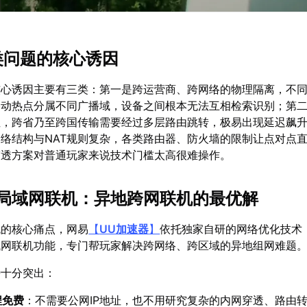
这类问题的核心诱因
核心诱因主要有三类：第一是跨运营商、跨网络的物理隔离，不
移动热点分属不同广播域，设备之间根本无法互相检索识别；第
性，跨省乃至跨国传输需要经过多层路由跳转，极易出现延迟飙
络结构与NAT规则复杂，各类路由器、防火墙的限制让点对点
穿透方案对普通玩家来说技术门槛太高很难操作。
免费局域网联机：异地跨网联机的最优解
机的核心痛点，网易
【
UU加速器
】
依托独家自研的网络优化技术
域网联机功能，专门帮玩家解决跨网络、跨区域的异地组网难题
势十分突出：
程免费
：不需要公网IP地址，也不用研究复杂的内网穿透、路由