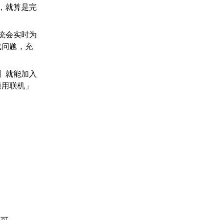
，就算是完
统会实时为
线问题，充
】就能加入
通用联机」