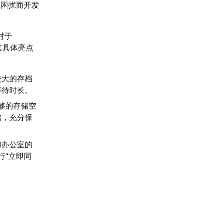
类困扰而开发
对于
其具体亮点
较大的存档
等待时长。
够的存储空
储，充分保
和办公室的
行“立即同