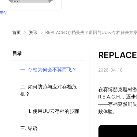
帮助
首页
资讯
REPLACED存档丢失？原因与UU云存档解决方
REPLA
目录
一. 存档为何会不翼而飞？
2026-04-10
二. 如何防范与应对存档危
在赛博朋克题材游
机？
R.E.A.C.
——存档突然消
1. 使用UU云存档的步骤
败体验。
三. 结语