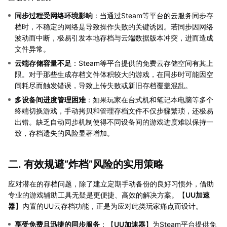
同步过程受网络环境影响
：当通过Steam等平台的云服务同步存
档时，不稳定的网络是导致操作失败的关键诱因。若同步因网络
波动而中断，极易引发本地存档与云端数据版本冲突，进而造成
文件异常。
云端存储容量不足
：Steam等平台提供的免费云存储空间有其上
限。对于那些生成存档文件体积较大的游戏，在同步时可能因空
间耗尽而触发错误，导致上传失败或新旧存档覆盖混乱。
多设备间进度管理困难
：如果玩家在台式机和笔记本电脑等多个
终端切换游戏，手动拷贝和管理存档文件不仅步骤繁琐，还极易
出错。缺乏自动同步机制使得不同设备间的游戏进度难以保持一
致，存档遗失的风险显著增加。
二. 有效规避“炸档”风险的实用策略
应对潜在的存档问题，除了建立定期手动备份的良好习惯外，借助
专业的游戏辅助工具无疑是更便捷、高效的解决方案。【
UU加速
器
】内置的UU云存档功能，正是为应对此类玩家痛点而设计。
享受免费且迅捷的同步服务
：【
UU加速器
】为Steam平台提供免