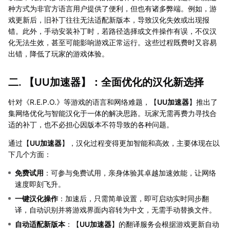
种方式为非官方语言用户提供了便利，但也有诸多弊端。例如，游
戏更新后，旧补丁往往无法适配新版本，导致汉化失效或出现报
错。此外，手动安装补丁时，若路径选择或文件操作有误，不仅汉
化无法生效，甚至可能影响游戏正常运行。这些过程既费时又容易
出错，降低了玩家的游戏体验。
二. 【
UU加速器
】：全面优化的汉化新选择
针对《R.E.P.O.》等游戏的语言和网络难题，【
UU加速器
】推出了
集网络优化与智能汉化于一体的解决思路。玩家无需再费力寻找合
适的补丁，也不必担心因版本不符导致的各种问题。
通过【
UU加速器
】，汉化过程变得更加智能和高效，主要体现在以
下几个方面：
免费试用
：可参与免费试用，亲身体验其卓越加速效能，让网络
速度即刻飞升。
一键汉化操作
：加速后，只需简单设置，即可启动实时同步翻
译，自动识别并将游戏界面内容转为中文，无需手动替换文件。
自动适配新版本
：【
UU加速器
】的翻译服务会根据游戏更新自动