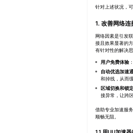
针对上述状况，可
1. 改善网络
网络因素是引发
接且效果显著的
有针对性的解决
用户免费体验
自动优选加速
和掉线，从而
区域切换和锁
接异常，让跨
借助专业加速服
顺畅无阻。
1.1 用UU加