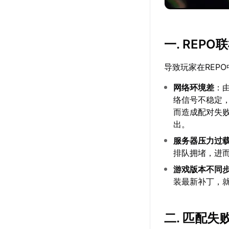
一. REP
导致玩家在REP
网络环境差
：
络信号不稳定
而造成配对失败
出。
服务器压力过
排队拥堵，进
游戏版本不同
装最新补丁，
二. 匹配