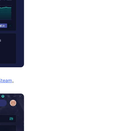
team
。