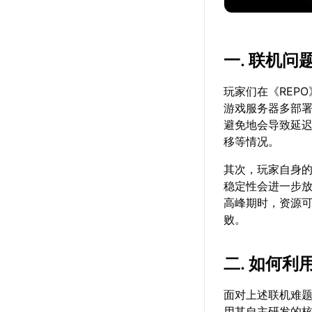
一. 联机
玩家们在《REP
游戏服务器多部
避免地会导致延
移等情况。
其次，玩家自身
稳定性会进一步
高峰期时，资源
败。
二. 如何利
面对上述联机难
用其自主研发的核