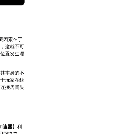
要因素在于
输，这就不可
动位置发生漂
，其本身的不
处于玩家在线
致连接房间失
加速器
】利
用网络路