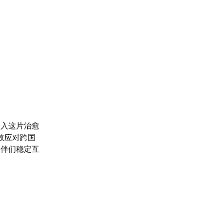
踏入这片治愈
效应对跨国
伙伴们稳定互