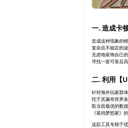
一. 造成卡
造成这种现象的
复杂且不稳定的
无虑地装饰自己的
寻找一套可靠且
二. 利用【
针对海外玩家群
托于其遍布世界
取当前最优的数
《菜鸡梦想家》
这款工具专精于