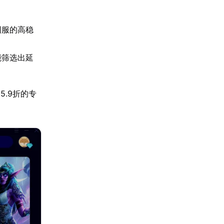
。
国服的高稳
能筛选出延
.9折的专