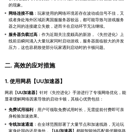
的现象。
网络连接不稳
：玩家使用的网络环境若存在波动或信号不佳，又
或者身处海外区域距离国服服务器较远，都可能导致与游戏服务
器之间的连接建立失败，进而卡在启动环节无法继续。
服务器负载过高
：作为近期关注度颇高的新游，《失控进化》上
线前后瞬间涌入大量玩家同时启动游戏，服务器面临较大的并发
压力，这也容易致使部分玩家遇到启动时的卡顿问题。
二. 高效的应对措施
1. 使用网易【
UU加速器
】
网易【
UU加速器
】针对《失控进化》手游进行了专项网络优化，能
显著缓解网络因素导致的启动卡顿，其核心优势包括：
免费试用福利
：用户可领取免费试用时长，无需提前付费即可亲
身检验加速效果。
专线加速通道
：在全球范围部署了大量节点和加速线路，无论玩
家身处国内还是海外，【
UU加速器
】都能智能地匹配最优网络路