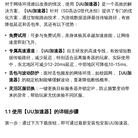
对于网络环境难以改善的情况，使用【
UU加速器
】是一个高效的解
决方案。【
UU加速器
】针对《SD高达G世代永恒》提供了专门的优
化方案，通过智能路由技术，为游戏数据选择最佳传输路径，有效
降低延迟和丢包率。其还有以下优势：
免费试用
：可参与免费试用，亲身体验其卓越加速效能，让网络
速度即刻飞升。
专属高速通道
：【
UU加速器
】自主研发的高速专线，有效缩短数
据传输路径，减少延迟，特别适合远离服务器的玩家。实际使用
中，东北地区可减少12-20ms延迟，中部地区可降低10-15ms。
丢包与波动防护
：面对丢包频发的网络环境，如校园网，【
UU加
速器
】的稳定机制能够缓解波动，显著降低断线概率。
灵活区服切换
：一键更换目标服务器并锁定IP，防止频繁变动带
来的异常，帮助玩家无忧体验不同区服。
1.1 使用【
UU加速器
】的详细步骤
第一步：通过下方下载按钮，即可通过最新安装包安装UU加速器。