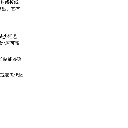
失败或掉线，
突出。其有
。
减少延迟，
部地区可降
机制能够缓
助玩家无忧体