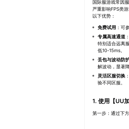
国际服游戏常因
严重影响FPS类
以下优势：
免费试用
：可
专属高速通道
特别适合远离服
低10-15ms。
丢包与波动防
解波动，显著
灵活区服切换
验不同区服。
1. 使用【
UU
第一步：通过下方