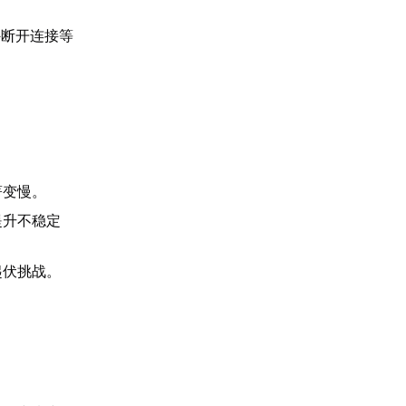
外断开连接等
著变慢。
提升不稳定
起伏挑战。