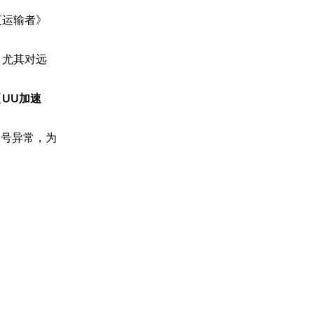
夜运输者》
，尤其对远
【
UU加速
账号异常，为