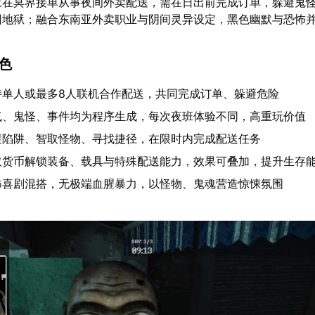
家在冥界接单从事夜间外卖配送，需在日出前完成订单，躲避鬼
困地狱；融合东南亚外卖职业与阴间灵异设定，黑色幽默与恐怖
特色
持单人或最多8人联机合作配送，共同完成订单、躲避危险
气、鬼怪、事件均为程序生成，每次夜班体验不同，高重玩价值
避陷阱、智取怪物、寻找捷径，在限时内完成配送任务
取货币解锁装备、载具与特殊配送能力，效果可叠加，提升生存
怖喜剧混搭，无极端血腥暴力，以怪物、鬼魂营造惊悚氛围