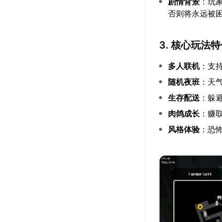
剧情背景
：玩
否则将永远被
3. 核心玩法
多人联机
：支
随机夜班
：天
生存配送
：躲
肉鸽成长
：赚
风格体验
：恐