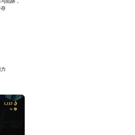
怪与陷阱，
并存
能力