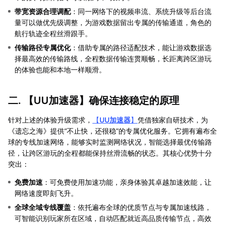
带宽资源合理调配
‌：同一网络下的视频串流、系统升级等后台流
量可以做优先级调整，为游戏数据留出专属的传输通道，角色的
航行轨迹全程丝滑跟手。
传输路径专属优化
‌：借助专属的路径适配技术，能让游戏数据选
择最高效的传输路线，全程数据传输连贯顺畅，长距离跨区游玩
的体验也能和本地一样顺滑。
二. 【
UU加速器
】确保连接稳定的原理
针对上述的体验升级需求，
【
UU加速器
】
凭借独家自研技术，为
《遗忘之海》提供“不止快，还很稳”的专属优化服务。它拥有遍布全
球的专线加速网络，能够实时监测网络状况，智能选择最优传输路
径，让跨区游玩的全程都能保持丝滑流畅的状态。其核心优势十分
突出：
免费加速
：可免费使用加速功能，亲身体验其卓越加速效能，让
网络速度即刻飞升。
全球全域专线覆盖
：依托遍布全球的优质节点与专属加速线路，
可智能识别玩家所在区域，自动匹配就近高品质传输节点，高效