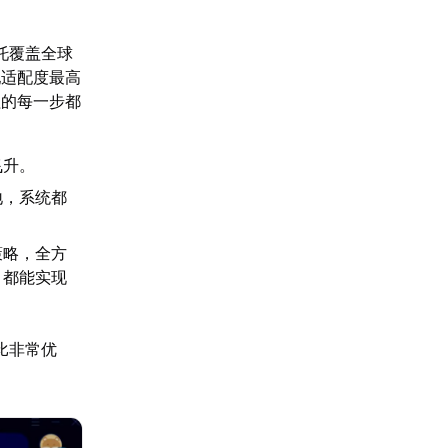
托覆盖全球
配适配度最高
程的每一步都
飞升。
地，系统都
策略，全方
，都能实现
比非常优