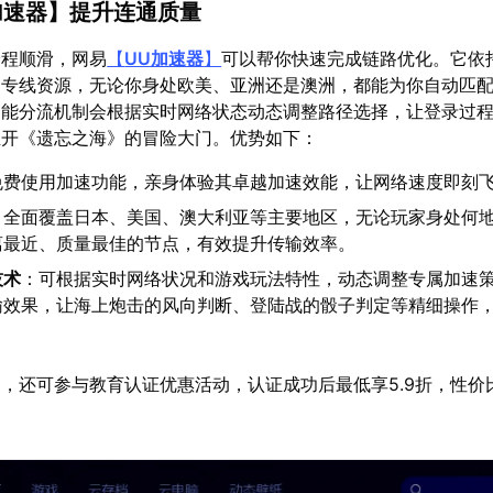
加速器
】提升连通质量
全程顺滑，网易
【
UU加速器
】
可以帮你快速完成链路优化。它依
属专线资源，无论你身处欧美、亚洲还是澳洲，都能为你自动匹
智能分流机制会根据实时网络状态动态调整路径选择，让登录过
推开《遗忘之海》的冒险大门。优势如下：
免费使用加速功能，亲身体验其卓越加速效能，让网络速度即刻
：全面覆盖日本、美国、澳大利亚等主要地区，无论玩家身处何
离最近、质量最佳的节点，有效提升传输效率。
技术
：可根据实时网络状况和游戏玩法特性，动态调整专属加速
输效果，让海上炮击的风向判断、登陆战的骰子判定等精细操作
，还可参与教育认证优惠活动，认证成功后最低享5.9折，性价