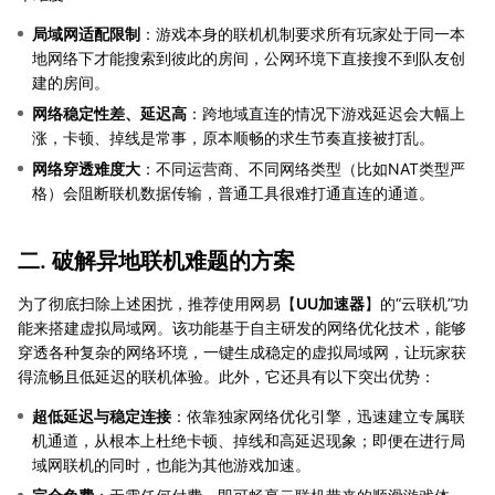
局域网适配限制
：游戏本身的联机机制要求所有玩家处于同一本
地网络下才能搜索到彼此的房间，公网环境下直接搜不到队友创
建的房间。
网络稳定性差、延迟高
：跨地域直连的情况下游戏延迟会大幅上
涨，卡顿、掉线是常事，原本顺畅的求生节奏直接被打乱。
网络穿透难度大
：不同运营商、不同网络类型（比如NAT类型严
格）会阻断联机数据传输，普通工具很难打通直连的通道。
二. 破解异地联机难题的方案
为了彻底扫除上述困扰，推荐使用网易【
UU加速器
】的“云联机”功
能来搭建虚拟局域网。该功能基于自主研发的网络优化技术，能够
穿透各种复杂的网络环境，一键生成稳定的虚拟局域网，让玩家获
得流畅且低延迟的联机体验。此外，它还具有以下突出优势：
超低延迟与稳定连接
：依靠独家网络优化引擎，迅速建立专属联
机通道，从根本上杜绝卡顿、掉线和高延迟现象；即便在进行局
域网联机的同时，也能为其他游戏加速。