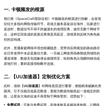
一. 卡顿频发的根源
我们将《SpaceCraft星际征程》卡顿频发的根源进行拆解，会发现
症结大多指向网络传输环节。若戏主服务器架设在海外，玩家进行
直连时，数据信号不得不跨越漫长的地理距离，途经无数个网络节
点，这种迂回造成的直接后果便是高延迟，游戏里则反映为角色操
控的迟钝感。
此外，普通家庭网络环境也暗藏隐患，宽带供应商规划的路由路径
在日常使用中未必是最佳方案。一旦碰上网使用高峰期或局域性的
通道堵塞，数据丢包现象便会接踵而至，轻则角色出现瞬间移动或
原地打转，重则直接强制断开连接。
二. 【
UU加速器
】定制优化方案
此时，借助【
UU加速器
】对网络底层进行重塑，便能精准破解此类
困局。它不仅能压低延迟数值，更能为数据传输筑起一道稳定的防
线，让星辰大海的征途不再受制于网络掣肘。优势如下：
免费试用
：可参与免费试用，亲身体验其卓越加速效能，让网络