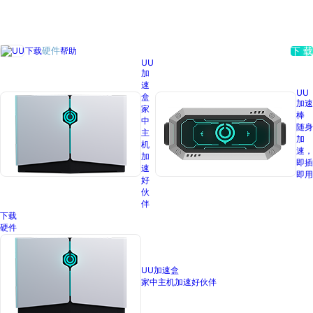
下载
帮助
硬件
下 载
UU
加
速
UU
盒
加速
家
棒
中
随身
主
加
机
速，
加
即插
速
即用
好
伙
伴
下载
硬件
UU加速盒
家中主机加速好伙伴