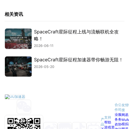
相关资讯
SpaceCraft星际征程上线与流畅联机全攻
略！
2026-06-11
SpaceCraft星际征程加速器带你畅游无阻！
2026-05-20
合
公
友情
作
司
接
业
服
网易
支持
产
务
务
Mu
帮助
模拟
品
咨
协
游戏资
网易