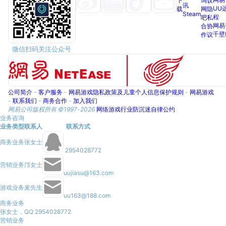
下
询
议
讯
UU
载
网
隐
Steam
程
吧
私
网易
合
协
千壁
作
议
微信扫码关注公众号
公司简介
-
客户服务
-
网易游戏隐私政策及儿童个人信息保护规则
-
网易游戏
-
联系我们
-
商务合作
-
加入我们
网易公司版权所有 ©1997-
2026
网络游戏行业防沉迷自律公约
业务咨询
业务类型
联系人
联系方式
商务业务
张女士
2954028772
营销业务
邝女士
uujiasu@163.com
游戏业务
麦先生
uu163@188.com
商务业务
张女士，QQ 2954028772
营销业务