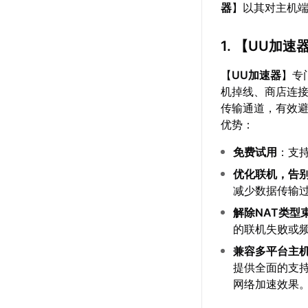
器
】以其对主机
1. 【
UU加速
【
UU加速器
】专
机掉线、商店连
传输通道，有效
优势：
免费试用
：支
优化联机，告
减少数据传输
解除NAT类型
的联机失败或
兼容多平台主
提供全面的支
网络加速效果