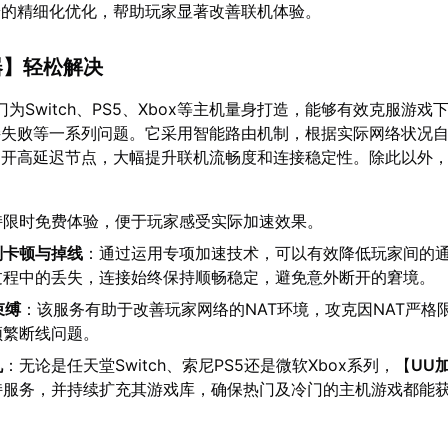
端的精细化优化，帮助玩家显著改善联机体验。
器
】轻松解决
门为Switch、PS5、Xbox等主机量身打造，能够有效克服游戏
接失败等一系列问题。它采用智能路由机制，根据实际网络状况
避开高延迟节点，大幅提升联机流畅度和连接稳定性。除此以外
持限时免费体验，便于玩家感受实际加速效果。
别卡顿与掉线
：通过运用专项加速技术，可以有效降低玩家间的
过程中的丢失，连接始终保持顺畅稳定，避免意外断开的窘境。
束缚
：该服务有助于改善玩家网络的NAT环境，攻克因NAT严格
频繁断线问题。
机
：无论是任天堂Switch、索尼PS5还是微软Xbox系列，【
UU
持服务，并持续扩充其游戏库，确保热门及冷门的主机游戏都能
。