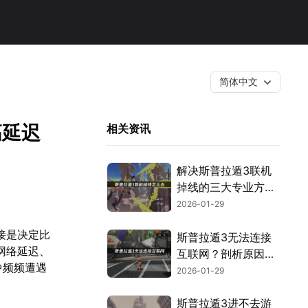
简体中文
高延迟
相关资讯
解决斯普拉遁3联机
掉线的三大专业方
案！
2026-01-29
接是决定比
斯普拉遁3无法连接
网络延迟、
互联网？剖析原因并
中频频遭遇
提供网络优化方案！
2026-01-29
斯普拉遁3进不去游