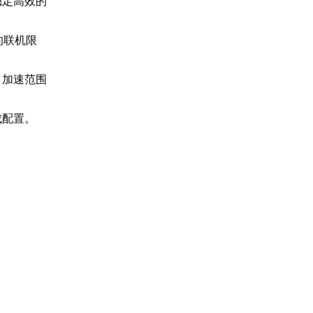
稳定高效的
的联机限
机，加速范围
成配置。