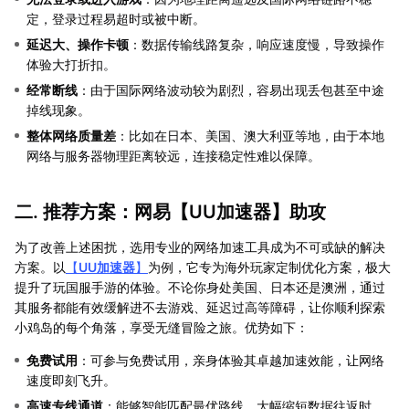
定，登录过程易超时或被中断。
延迟大、操作卡顿
：数据传输线路复杂，响应速度慢，导致操作
体验大打折扣。
经常断线
：由于国际网络波动较为剧烈，容易出现丢包甚至中途
掉线现象。
整体网络质量差
：比如在日本、美国、澳大利亚等地，由于本地
网络与服务器物理距离较远，连接稳定性难以保障。
二. 推荐方案：网易【
UU加速器
】助攻
为了改善上述困扰，选用专业的网络加速工具成为不可或缺的解决
方案。以
【
UU加速器
】
为例，它专为海外玩家定制优化方案，极大
提升了玩国服手游的体验。不论你身处美国、日本还是澳洲，通过
其服务都能有效缓解进不去游戏、延迟过高等障碍，让你顺利探索
小鸡岛的每个角落，享受无缝冒险之旅。优势如下：
免费试用
：可参与免费试用，亲身体验其卓越加速效能，让网络
速度即刻飞升。
高速专线通道
：能够智能匹配最优路线，大幅缩短数据往返时