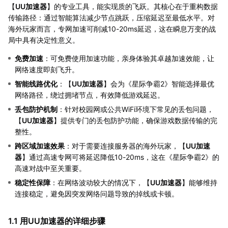
【
UU加速器
】的专业工具，能实现质的飞跃。其核心在于重构数据
传输路径：通过智能算法减少节点跳跃，压缩延迟至最低水平。对
海外玩家而言，专网加速可削减10-20ms延迟，这在瞬息万变的战
局中具有决定性意义。
免费加速
：可免费使用加速功能，亲身体验其卓越加速效能，让
网络速度即刻飞升。
智能线路优化
：【
UU加速器
】会为《星际争霸2》智能选择最优
网络路径，绕过拥堵节点，有效降低游戏延迟。
丢包防护机制
：针对校园网或公共WiFi环境下常见的丢包问题，
【
UU加速器
】提供专门的丢包防护功能，确保游戏数据传输的完
整性。
跨区域加速效果
：对于需要连接服务器的海外玩家，【
UU加速
器
】通过高速专网可将延迟降低10-20ms，这在《星际争霸2》的
高速对战中至关重要。
稳定性保障
：在网络波动较大的情况下，【
UU加速器
】能够维持
连接稳定，避免因突发网络问题导致的掉线或卡顿。
1.1 用UU加速器的详细步骤