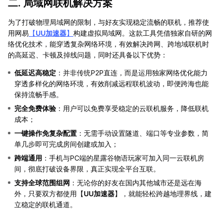
二. 局域网联机解决方案
为了打破物理局域网的限制，与好友实现稳定流畅的联机，推荐使
用网易
【
UU加速器
】
构建虚拟局域网。这款工具凭借独家自研的网
络优化技术，能穿透复杂网络环境，有效解决跨网、跨地域联机时
的高延迟、卡顿及掉线问题，同时还具备以下优势：
低延迟高稳定
：并非传统P2P直连，而是运用独家网络优化能力
穿透多样化的网络环境，有效削减远程联机波动，即便跨海也能
保持流畅手感。
完全免费体验
：用户可以免费享受稳定的云联机服务，降低联机
成本；
一键操作免复杂配置
：无需手动设置隧道、端口等专业参数，简
单几步即可完成房间创建或加入；
跨端通用
：手机与PC端的星露谷物语玩家可加入同一云联机房
间，彻底打破设备界限，真正实现全平台互联。
支持全球范围组网
：无论你的好友在国内其他城市还是远在海
外，只要双方都使用【
UU加速器
】，就能轻松跨越地理界线，建
立稳定的联机通道。