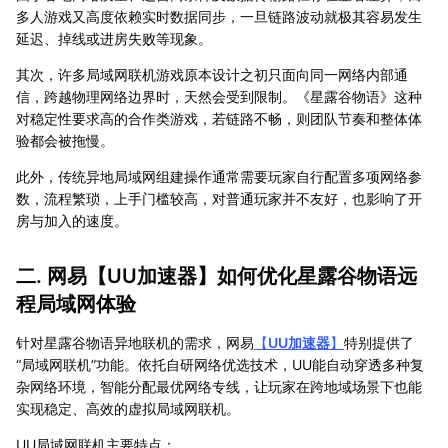
多人游戏又高度依赖实时数据同步，一旦链路波动就极其容易发生
延迟、掉线或进房失败等现象。
其次，许多局域网联机游戏原本设计之初只面向同一网络内部通
信，跨越物理网络边界时，天然会受到限制。《星露谷物语》这种
对稳定性要求高的合作类游戏，若链路不畅，则团队节奏和整体体
验都会被拖慢。
此外，传统异地局域网组建操作通常需要玩家自行配置多项网络参
数，流程繁琐，上手门槛较高，对普通玩家并不友好，也影响了开
房与加入的速度。
二. 网易【
UU加速器
】如何优化星露谷物语远
程局域网体验
针对星露谷物语异地联机的需求，网易
【
UU加速器
】
特别提供了
“局域网联机”功能。依托自研网络优选技术，UU能自动穿透多种复
杂网络环境，智能分配最优网络专线，让玩家在跨地域场景下也能
实现稳定、高效的虚拟局域网联机。
UU局域网联机主要特点：