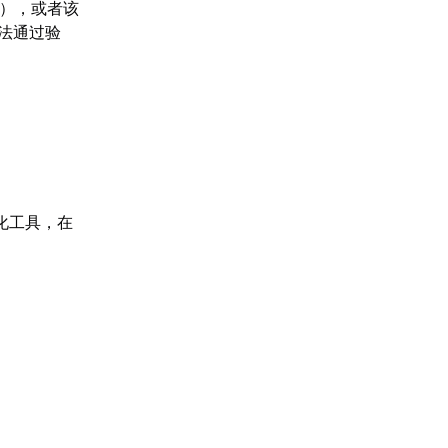
作），或者该
无法通过验
化工具，在
。