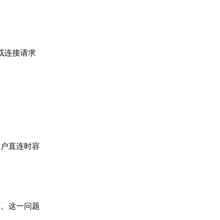
或连接请求
。
用户直连时容
面。这一问题