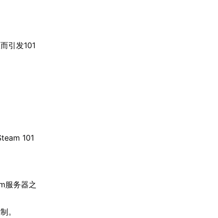
引发101
m 101
。
am服务器之
限制。