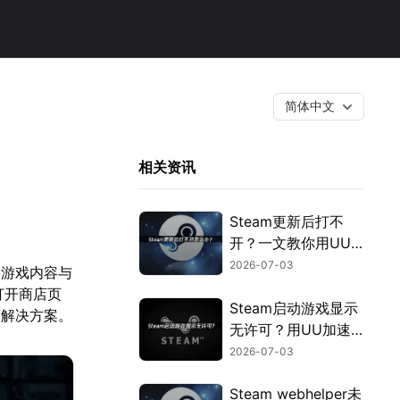
简体中文
相关资讯
Steam更新后打不
开？一文教你用UU
加速器快速解决！
2026-07-03
的游戏内容与
打开商店页
Steam启动游戏显示
的解决方案。
无许可？用UU加速
器免费优化授权验
2026-07-03
证！
Steam webhelper未