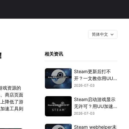
简体中文
！
相关资讯
Steam更新后打不
开？一文教你用UU
加速器快速解决！
2026-07-03
游戏资源的
成、商店页面
Steam启动游戏显示
度上降低了游
无许可？用UU加速
的加速工具则
器免费优化授权验
2026-07-03
证！
Steam webhelper未