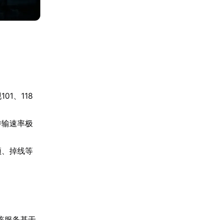
1、118
传输速率极
顿、掉线等
该服务基于