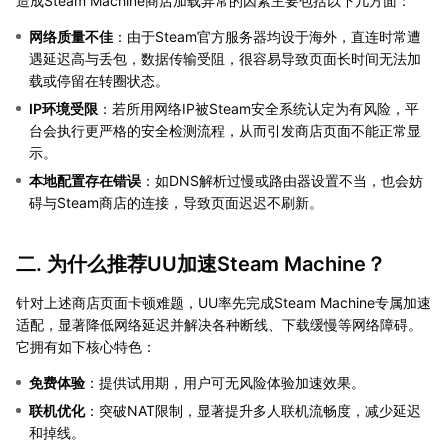
造成Steam Machine商店加载异常的因素主要包括以下几方面：
网络质量不佳
：由于Steam官方服务器均设于海外，直连时常遭
遇延迟高与丢包，数据传输受阻，很容易导致页面长时间无法加
载或停留在转圈状态。
IP环境受限
：若所用网络IP被Steam安全系统认定为有风险，平
台会执行更严格的安全检测流程，从而引发商店页面不能正常显
示。
本地配置存在错误
：如DNS解析过慢或路由器设置不当，也会妨
碍与Steam商店的连接，导致页面迟迟不刷新。
二. 为什么推荐UU加速Steam Machine？
针对上述商店页面卡顿难题，UU率先完成Steam Machine专属加速
适配，显著降低网络延迟并解决各种断线、下载缓慢等网络障碍。
它拥有如下核心特色：
免费体验
：提供试用期，用户可无风险体验加速效果。
联机优化
：突破NAT限制，显著提升多人联机流畅度，减少延迟
和掉线。