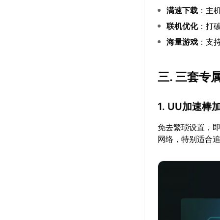
满速下载
：主
联机优化
：打
海量游戏
：支
三. 三套专
1. UU加速棒
免去繁琐设置，即插
网络，特别适合