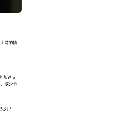
不上网的情
e的加速支
迟、减少卡
s系列 /