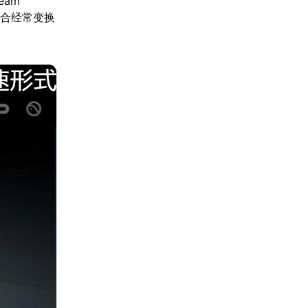
am
适合经常变换