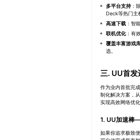
多平台支持
：除
Deck等热门
高速下载
：智
联机优化
：有
覆盖丰富游戏
选。
三. UU首
作为业内首批完成S
制化解决方案，
实现高效网络优
1. UU加速
如果你追求极致便