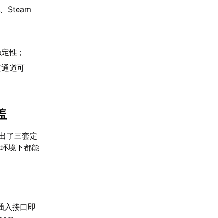
2、Steam
稳定性；
速通道可
盖
推出了三套定
动环境下都能
插入接口即