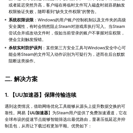
或者延迟突然升高，客户端在将临时文件写入磁盘时就容易触发
权限验证失败，随即看到“缺失文件权限”的警告。
系统权限设限
：Windows的用户账户控制机制以及文件夹的高级
安全属性，有时会悄然阻止Steam对游戏库执行写入。当Steam
尝试合并或改动文件时，假如当前登录的账户不掌握对应权限，
便会立刻触发报错。
杀软实时防护误判
：某些第三方安全工具与Windows安全中心可
能会将Steam的文件写入动作识别为可疑行为，进而在后台默默
阻断这类操作。
二. 解决方案
1. 【
UU加速器
】保障传输连续
遇到这类情况，借助网络优化工具能够从源头上提升数据交换的可
靠性。网易【
UU加速器
】为Steam用户提供了免费加速通道，它在
全球布设的提速节点能够智能筛选出最优路由，显著压低延迟并抑
制丢包，从而让下载过程更加平顺。优势如下：