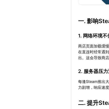
一. 影响S
1. 网络环境不
商店页面加载缓慢
在直连时经常遇
出。这会导致商
2. 服务器压
每逢Steam推
力剧增，响应速
二. 提升S