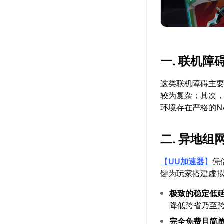
一. 联机障
这类联机障碍主
较为复杂；其次
环境存在严格的N
二. 异地
【
UU加速器
】
凭
键为玩家搭建虚
极致的稳定低
降低跨省乃至
完全免费且简