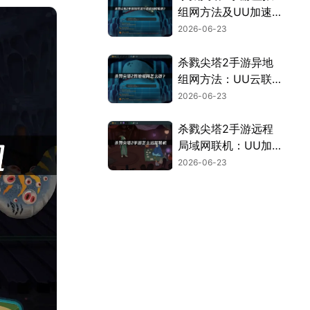
组网方法及UU加速
器详解！
2026-06-23
杀戮尖塔2手游异地
组网方法：UU云联
机免费助你跨国组
2026-06-23
队！
杀戮尖塔2手游远程
局域网联机：UU加
速器一键解决互联难
2026-06-23
题！