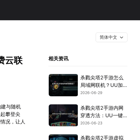
简体中文
费云联
相关资讯
杀戮尖塔2手游怎么
局域网联机？UU加
速器云联机一步搞
2026-06-29
定！
构建与随机
杀戮尖塔2手游内网
一起攀登尖
穿透方法：UU一键
的情况，让人
内网穿透教程！
2026-06-23
杀戮尖塔2手游虚拟