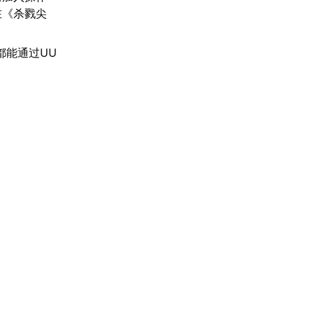
在《杀戮尖
都能通过UU