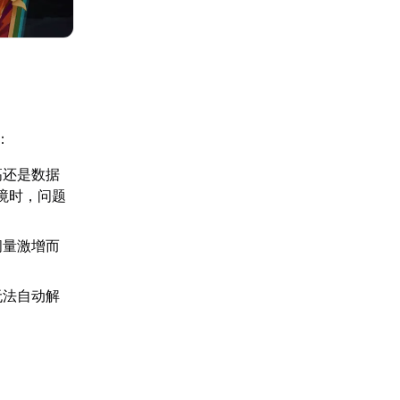
：
高还是数据
境时，问题
问量激增而
无法自动解