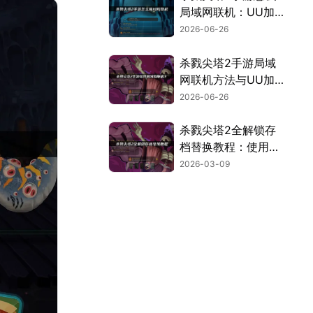
局域网联机：UU加
速器零门槛联机教
2026-06-26
程！
杀戮尖塔2手游局域
网联机方法与UU加
速器优化指南！
2026-06-26
杀戮尖塔2全解锁存
档替换教程：使用
UU加速器云存档的
2026-03-09
安全高效方案！