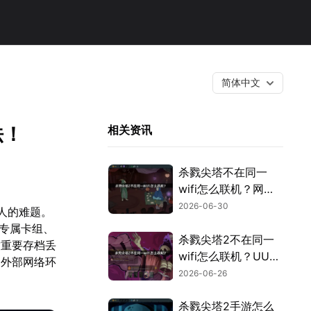
简体中文
法！
相关资讯
杀戮尖塔不在同一
wifi怎么联机？网易
UU加速器解决方案
2026-06-30
人的难题。
解析！
建专属卡组、
杀戮尖塔2不在同一
致重要存档丢
wifi怎么联机？UU云
是外部网络环
联机免费搭建低延迟
2026-06-26
虚拟局域网！
杀戮尖塔2手游怎么