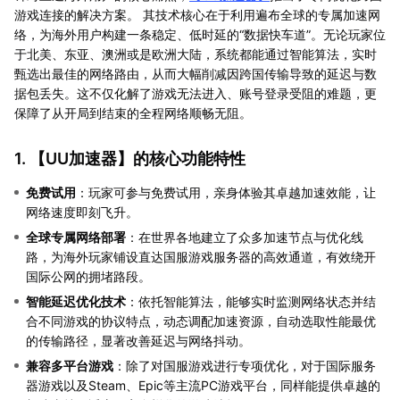
游戏连接的解决方案。 其技术核心在于利用遍布全球的专属加速网
络，为海外用户构建一条稳定、低时延的“数据快车道”。无论玩家位
于北美、东亚、澳洲或是欧洲大陆，系统都能通过智能算法，实时
甄选出最佳的网络路由，从而大幅削减因跨国传输导致的延迟与数
据包丢失。这不仅化解了游戏无法进入、账号登录受阻的难题，更
保障了从开局到结束的全程网络顺畅无阻。
1. 【
UU加速器
】的核心功能特性
免费试用
：玩家可参与免费试用，亲身体验其卓越加速效能，让
网络速度即刻飞升。
全球专属网络部署
：在世界各地建立了众多加速节点与优化线
路，为海外玩家铺设直达国服游戏服务器的高效通道，有效绕开
国际公网的拥堵路段。
智能延迟优化技术
：依托智能算法，能够实时监测网络状态并结
合不同游戏的协议特点，动态调配加速资源，自动选取性能最优
的传输路径，显著改善延迟与网络抖动。
兼容多平台游戏
：除了对国服游戏进行专项优化，对于国际服务
器游戏以及Steam、Epic等主流PC游戏平台，同样能提供卓越的