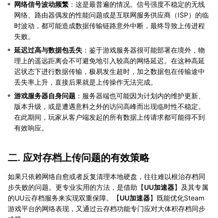
网络信号波动频繁
：这是最普遍的情况。信号强度不稳定的无线
网络、路由器偶发的性能问题或是互联网服务供应商（ISP）的临
时波动，都可能造成数据传输链路意外中断，最终导致上传进程
失败。
延迟过高与数据包丢失
：鉴于游戏服务器很可能部署在境外，物
理上的遥远距离会不可避免地引入较高的网络延迟。在这种高延
迟状态下进行数据传输，极易发生超时，加之数据包在传输途中
丢失率上升，直接后果就是上传操作无法完成。
游戏服务器自身问题
：服务器端也可能因为计划内的维护更新、
版本升级，或是遭遇意料之外的访问高峰而出现临时性不稳定。
在此期间，玩家从客户端发起的所有数据上传请求都可能得不到
有效响应。
二. 应对存档上传问题的有效策略
如果只依赖网络自愈或者反复清理本地硬盘，往往难以根治存档同
步失败的问题。更专业实用的方法，是借助【
UU加速器
】及其专属
的UU云存档服务来实现双重保障。【
UU加速器
】既能优化Steam
游戏平台的网络表现，又通过云存档功能专门应对大体积存档同步