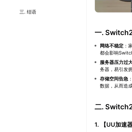
三. 结语
一. Swi
网络不稳定
：
都会影响Swi
服务器压力过
务器，易引发
存储空间告急
数据，从而造
二. Swi
1. 【
UU加速