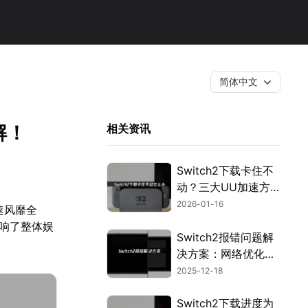
简体中文
解！
相关资讯
Switch2下载卡住不
动？三大UU加速方
案高效解决！
2026-01-16
速风靡全
影响了整体娱
Switch2报错问题解
决方案：网络优化全
指南！
2025-12-18
Switch2下载进度为