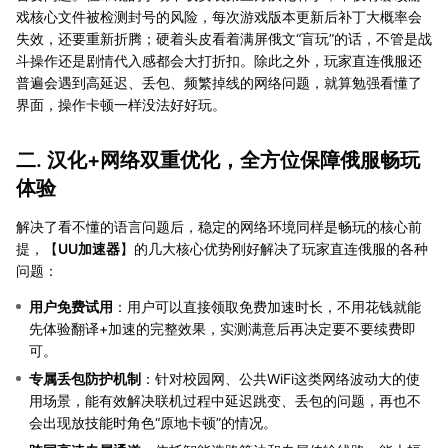
戏核心文件被检测封号的风险，每次游戏版本更新后补丁大概率会
失效，还要重新折腾；硬着头皮看着满屏俄文“盲玩”的话，不管是战
斗操作还是剧情代入感都会大打折扣。除此之外，玩家直连俄服还
普遍会遇到高延迟、丢包、频繁掉线的网络问题，就算勉强看懂了
界面，操作卡顿一样没法好好玩。
二. 汉化+网络双重优化，全方位保障俄服畅玩
体验
解决了看不懂的语言问题后，稳定的网络环境同样是畅玩的核心前
提，【
UU加速器
】的几大核心优势刚好解决了玩家直连俄服的各种
问题：
用户免费试用
：用户可以直接领取免费加速时长，不用花钱就能
先体验翻译+加速的完整效果，实测满意后再决定要不要续费即
可。
专属丢包防护机制
：针对校园网、公共WiFi这类网络波动大的使
用场景，能有效解决联机过程中延迟跳变、丢包的问题，再也不
会出现放技能时角色“原地卡顿”的情况。