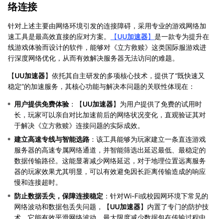
络连接
针对上述主要由网络环境引发的连接障碍，采用专业的游戏网络加
速工具是最高效直接的应对方案。
【
UU加速器
】
是一款专为提升在
线游戏体验而设计的软件，能够对《立方救赎》这类国际服游戏进
行深度网络优化，从而有效解决服务器无法访问的难题。
【
UU加速器
】依托其自主研发的多项核心技术，提供了“既快速又
稳定”的加速服务，其核心功能与解决本问题的关联性体现在：
用户提供免费体验
：【
UU加速器
】为用户提供了免费的试用时
长，玩家可以亲自对比加速前后的网络状况变化，直观验证其对
于解决《立方救赎》连接问题的实际成效。
建立高速专线与智能选路
：该工具能够为玩家建立一条直连游戏
服务器的高速专属网络通道，并智能筛选出延迟最低、最稳定的
数据传输路径。这能显著减少网络延迟，对于地理位置远离服务
器的玩家效果尤其明显，可以有效避免因长距离传输造成的响应
慢和连接超时。
防止数据丢失，保障连接稳定
：针对Wi-Fi或校园网环境下常见的
网络波动和数据包丢失问题，【
UU加速器
】内置了专门的防护技
术。它能有效平滑网络波动，最大限度减少数据包在传输过程中