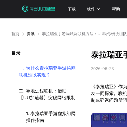
下载
硬件
帮助
首页
资讯
泰拉瑞亚手游局域网联机方法：UU助你畅快组
泰拉瑞亚
目录
一. 为什么泰拉瑞亚手游跨网
2026-06-23
联机难以实现？
《泰拉瑞亚》作
二. 异地远程联机：借助
友一同探索。联
【UU加速器】突破网络限制
制或延迟问题所
1. 泰拉瑞亚手游虚拟组网
操作指南