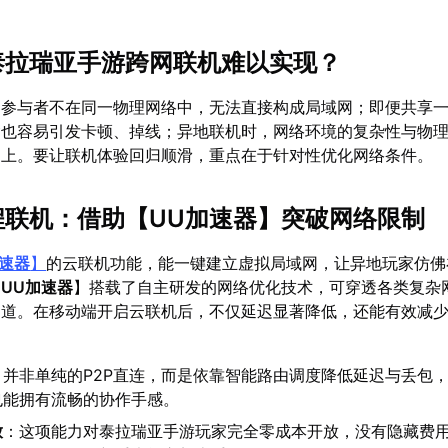
么泰拉瑞亚手游跨网联机难以实现？
参与者不在同一物理网络中，无法直接构成局域网；即便共享一个
紧也容易引发卡顿、掉线；异地联机时，网络环境的复杂性与物
不上。要让联机体验回归顺滑，重点在于针对性优化网络条件。
远程联机：借助【
UU加速器
】突破网络限制
加速器
】
的云联机功能，能一键建立虚拟局域网，让异地玩家仿佛
【
UU加速器
】搭载了自主研发的网络优化技术，可穿透各类复杂
通道。在移动端开启云联机后，不仅延迟显著降低，还能有效减
：
：并非单纯的P2P直连，而是依靠智能路由调度降低延迟与丢包
也能拥有流畅的协作手感。
放
：这项能力对泰拉瑞亚手游玩家完全零成本开放，没有隐藏费