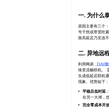
一. 为什
原因主要有三个：
号干扰或带宽吃
致高延迟乃至连
二. 异地
利用网易
【
UU
络里流畅联机。
生成低延迟联机
现象。优势如下
平稳且低时延
在另一大洲，
完全零成本开