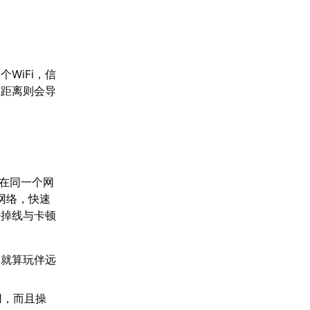
WiFi，信
理距离则会导
在同一个网
网络，快速
少掉线与卡顿
，就算玩伴远
用，而且操