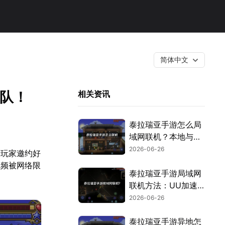
简体中文
组队！
相关资讯
泰拉瑞亚手游怎么局
域网联机？本地与异
地组队方案！
2026-06-26
量玩家邀约好
频频被网络限
泰拉瑞亚手游局域网
联机方法：UU加速
器云联机轻松组队！
2026-06-26
泰拉瑞亚手游异地怎