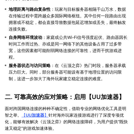
地理距离与路由复杂性
：玩家与目标服务器相隔千山万水，数据
在传输过程中需跨越众多国际网络枢纽。其中任何一段路由出现
拥塞或不稳定，都会直接导致数据包延迟增加或丢失，最终触发
连接失败。
自身网络环境波动
：家庭或公共Wi-Fi信号强度起伏、路由器因长
时间工作而过热、亦或是同一网络下的其他设备占用了过多带
宽，这些因素都可能削弱网络连接的可靠性，进而干扰游戏进
程。
服务器状态与访问策略
：在《云顶之弈》热门时段，服务器承载
压力巨大。同时，部分服务器可能设有基于地理位置的访问限
制，这进一步加大了海外玩家建立稳定连接的难度。
二. 可靠高效的应对策略：启用【
UU加速器
】
面对跨国网络连接的种种不确定性，借助专业的网络优化工具是明
智之举。
【
UU加速器
】
针对海外玩家连接游戏进行了深度专项优
化，能够有效解决《云顶之弈》的网络连接障碍，为用户提供“既快
速又稳定”的游戏加速体验。